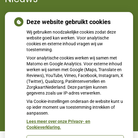
Jong en alert: hoe je borstkanker herkent als je verder kijkt
Deze website gebruikt cookies
dan een knobbeltje
Wij gebruiken noodzakelijke cookies zodat deze
Sinds huisartsen afslankmedicijnen mogen voorschrijven,
website goed kan werken. Voor analytische
cookies en externe inhoud vragen wij uw
neemt gebruik toe
toestemming.
Eigen risico gaat onder toekomstig kabinet omhoog
Voor analytische cookies werken wij samen met
Matomo en Google Analytics. Voor externe inhoud
Schurft sinds corona geen vergeten ziekte meer: aantal
werken wij samen met Google (Maps, Translate en
uitbraken fors gestegen
Reviews), YouTube, Vimeo, Facebook, Instagram, X
(Twitter), Qualizorg, Patiëntenvertellen en
CZ vergoedt zorg van twee gespecialiseerde
ZorgkaartNederland. Deze partijen kunnen
revalidatieartsen niet meer
gegevens zoals uw IP-adres verwerken.
Via Cookie-instellingen onderaan de website kunt u
op ieder moment uw toestemming intrekken of
aanpassen.
Lees meer over onze Privacy- en
Cookieverklaring.