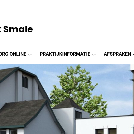
k Smale
ORG ONLINE
PRAKTIJKINFORMATIE
AFSPRAKEN
Zorg
Praktijkinformatie
online
submenu
submenu