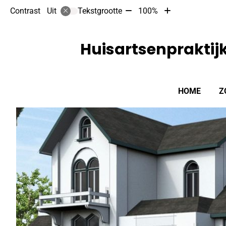
Tekst
Tekst
Contrast
Tekstgrootte
100%
Uit
verkleinen
vergroten
met
met
10%
10%
Huisartsenpraktij
Hoofdmenu
HOME
Z