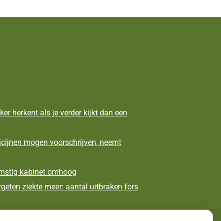
ker herkent als je verder kijkt dan een
icijnen mogen voorschrijven, neemt
omstig kabinet omhoog
geten ziekte meer: aantal uitbraken fors
pecialiseerde revalidatieartsen niet meer