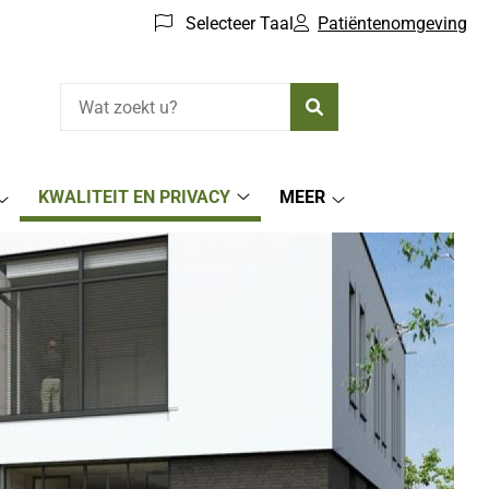
Selecteer Taal
Patiëntenomgeving
Zoeken
KWALITEIT EN PRIVACY
MEER
Kwaliteit
Afspraken
Meer
en
submenu
submenu
Privacy
submenu