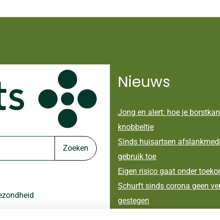
Nieuws
Jong en alert: hoe je borstkan
knobbeltje
Sinds huisartsen afslankmed
Zoeken
gebruik toe
Eigen risico gaat onder toek
Schurft sinds corona geen ver
gezondheid
gestegen
CZ vergoedt zorg van twee ges