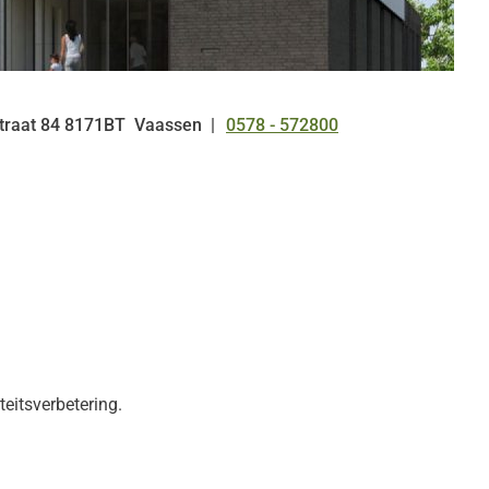
traat
84
8171BT
Vaassen
0578 - 572800
Tel:
eitsverbetering.