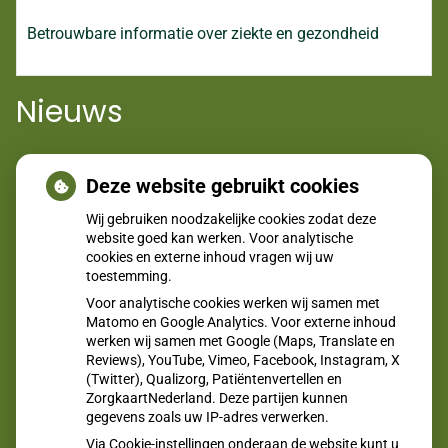
Betrouwbare informatie over ziekte en gezondheid
Nieuws
Jong en alert: hoe je borstkanker herkent als je verder kijkt
Deze website gebruikt cookies
dan een knobbeltje
Wij gebruiken noodzakelijke cookies zodat deze
Sinds huisartsen afslankmedicijnen mogen voorschrijven,
website goed kan werken. Voor analytische
cookies en externe inhoud vragen wij uw
neemt gebruik toe
toestemming.
Eigen risico gaat onder toekomstig kabinet omhoog
Voor analytische cookies werken wij samen met
Matomo en Google Analytics. Voor externe inhoud
Schurft sinds corona geen vergeten ziekte meer: aantal
werken wij samen met Google (Maps, Translate en
uitbraken fors gestegen
Reviews), YouTube, Vimeo, Facebook, Instagram, X
(Twitter), Qualizorg, Patiëntenvertellen en
CZ vergoedt zorg van twee gespecialiseerde
ZorgkaartNederland. Deze partijen kunnen
revalidatieartsen niet meer
gegevens zoals uw IP-adres verwerken.
Via Cookie-instellingen onderaan de website kunt u