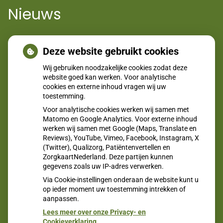
Nieuws
Jong en alert: hoe je borstkanker herkent als je verder kijkt
Deze website gebruikt cookies
dan een knobbeltje
Wij gebruiken noodzakelijke cookies zodat deze
Sinds huisartsen afslankmedicijnen mogen voorschrijven,
website goed kan werken. Voor analytische
cookies en externe inhoud vragen wij uw
neemt gebruik toe
toestemming.
Eigen risico gaat onder toekomstig kabinet omhoog
Voor analytische cookies werken wij samen met
Schurft sinds corona geen vergeten ziekte meer: aantal
Matomo en Google Analytics. Voor externe inhoud
werken wij samen met Google (Maps, Translate en
uitbraken fors gestegen
Reviews), YouTube, Vimeo, Facebook, Instagram, X
(Twitter), Qualizorg, Patiëntenvertellen en
CZ vergoedt zorg van twee gespecialiseerde
ZorgkaartNederland. Deze partijen kunnen
revalidatieartsen niet meer
gegevens zoals uw IP-adres verwerken.
Via Cookie-instellingen onderaan de website kunt u
op ieder moment uw toestemming intrekken of
aanpassen.
Lees meer over onze Privacy- en
Cookieverklaring.