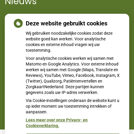
Nieuws
Jong en alert: hoe je borstkanker herkent als je verder kijkt
Deze website gebruikt cookies
dan een knobbeltje
Wij gebruiken noodzakelijke cookies zodat deze
Sinds huisartsen afslankmedicijnen mogen voorschrijven,
website goed kan werken. Voor analytische
cookies en externe inhoud vragen wij uw
neemt gebruik toe
toestemming.
Eigen risico gaat onder toekomstig kabinet omhoog
Voor analytische cookies werken wij samen met
Matomo en Google Analytics. Voor externe inhoud
Schurft sinds corona geen vergeten ziekte meer: aantal
werken wij samen met Google (Maps, Translate en
uitbraken fors gestegen
Reviews), YouTube, Vimeo, Facebook, Instagram, X
(Twitter), Qualizorg, Patiëntenvertellen en
CZ vergoedt zorg van twee gespecialiseerde
ZorgkaartNederland. Deze partijen kunnen
revalidatieartsen niet meer
gegevens zoals uw IP-adres verwerken.
Via Cookie-instellingen onderaan de website kunt u
op ieder moment uw toestemming intrekken of
aanpassen.
Lees meer over onze Privacy- en
Cookieverklaring.