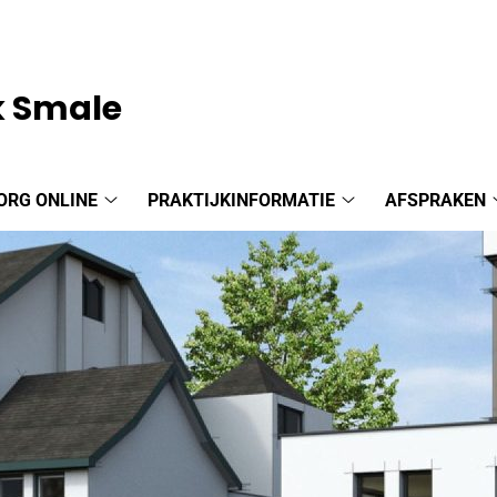
k Smale
ORG ONLINE
PRAKTIJKINFORMATIE
AFSPRAKEN
Zorg
Praktijkinformatie
online
submenu
submenu