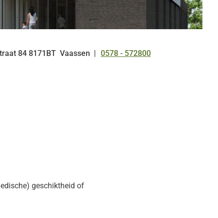
traat
84
8171BT
Vaassen
0578 - 572800
Tel:
medische) geschiktheid of