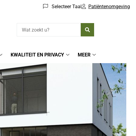
Selecteer Taal
Patiëntenomgeving
Zoeken
KWALITEIT EN PRIVACY
MEER
Afspraken
Kwaliteit
Meer
submenu
en
submenu
Privacy
submenu