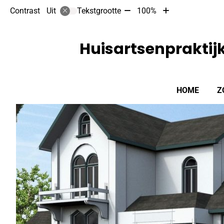
Tekst
Tekst
Contrast
Tekstgrootte
100%
Uit
verkleinen
vergroten
met
met
10%
10%
Huisartsenpraktij
Hoofdmenu
HOME
Z