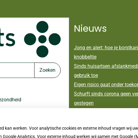
Nieuws
Jong en alert: hoe je borstkan
knobbeltje
Sinds huisartsen afslankmed
Zoeken
gebruik toe
Eigen risico gaat onder toek
Schurft sinds corona geen ver
gezondheid
gestegen
CZ vergoedt zorg van twee ges
oed kan werken. Voor analytische cookies en externe inhoud vragen wij 
 Google Analytics. Voor externe inhoud werken wij samen met Google (M