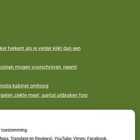
ker herkent als je verder kijkt dan een
icijnen mogen voorschrijven, neemt
omstig kabinet omhoog
geten ziekte meer: aantal uitbraken fors
pecialiseerde revalidatieartsen niet meer
uw toestemming.
aps, Translate en Reviews), YouTube, Vimeo, Facebook,