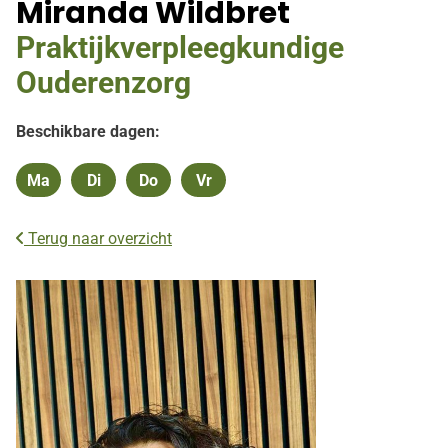
Miranda Wildbret
Praktijkverpleegkundige
Ouderenzorg
Beschikbare dagen:
Ma
Di
Do
Vr
Maandag
Dinsdag
Donderdag
Vrijdag
Terug naar overzicht