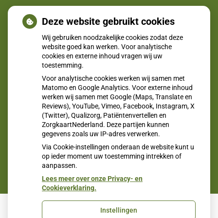
Jong en alert: hoe je borstkanker herkent als je verder kijkt
Deze website gebruikt cookies
dan een knobbeltje
Wij gebruiken noodzakelijke cookies zodat deze
Sinds huisartsen afslankmedicijnen mogen voorschrijven,
website goed kan werken. Voor analytische
cookies en externe inhoud vragen wij uw
neemt gebruik toe
toestemming.
Eigen risico gaat onder toekomstig kabinet omhoog
Voor analytische cookies werken wij samen met
Schurft sinds corona geen vergeten ziekte meer: aantal
Matomo en Google Analytics. Voor externe inhoud
werken wij samen met Google (Maps, Translate en
uitbraken fors gestegen
Reviews), YouTube, Vimeo, Facebook, Instagram, X
(Twitter), Qualizorg, Patiëntenvertellen en
CZ vergoedt zorg van twee gespecialiseerde
ZorgkaartNederland. Deze partijen kunnen
revalidatieartsen niet meer
gegevens zoals uw IP-adres verwerken.
Via Cookie-instellingen onderaan de website kunt u
op ieder moment uw toestemming intrekken of
aanpassen.
Lees meer over onze Privacy- en
Cookieverklaring.
Instellingen