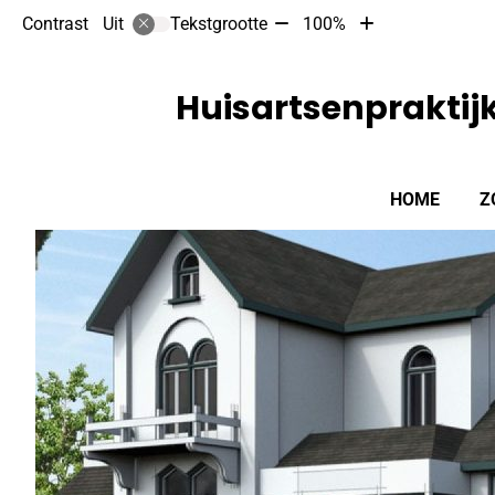
Tekst
Tekst
Contrast
Tekstgrootte
100%
Uit
verkleinen
vergroten
met
met
10%
10%
Huisartsenpraktij
Hoofdmenu
HOME
Z