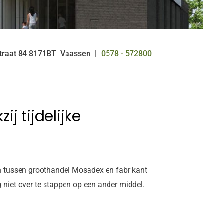
traat
84
8171BT
Vaassen
0578 - 572800
Tel:
j tijdelijke
en tussen groothandel Mosadex en fabrikant
 niet over te stappen op een ander middel.