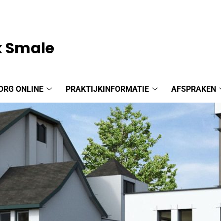
k Smale
ORG ONLINE
PRAKTIJKINFORMATIE
AFSPRAKEN
Zorg
Praktijkinformatie
online
submenu
submenu