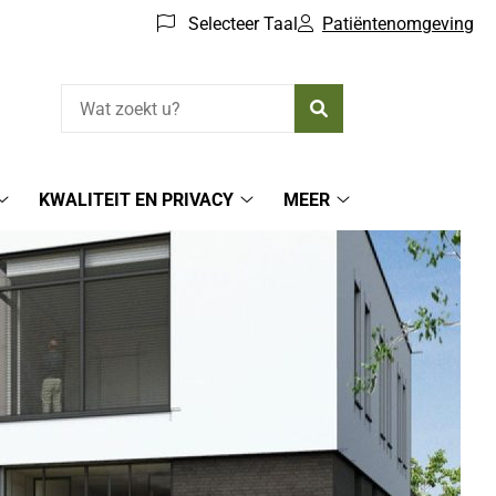
Selecteer Taal
Patiëntenomgeving
Zoeken
KWALITEIT EN PRIVACY
MEER
Afspraken
Kwaliteit
Meer
submenu
en
submenu
Privacy
submenu